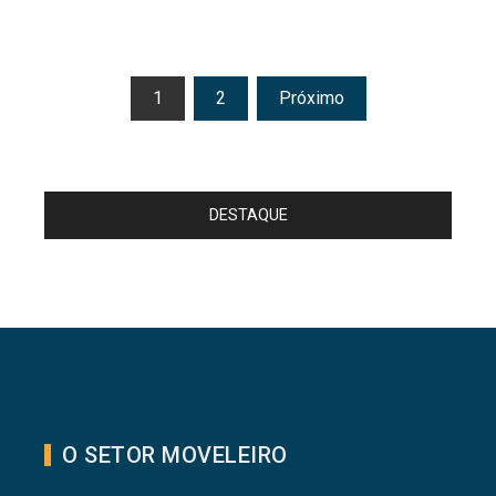
Paginação
1
2
Próximo
de
posts
DESTAQUE
O SETOR MOVELEIRO