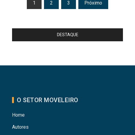
Paginação
1
2
3
Próximo
de
posts
DESTAQUE
O SETOR MOVELEIRO
Home
Autores